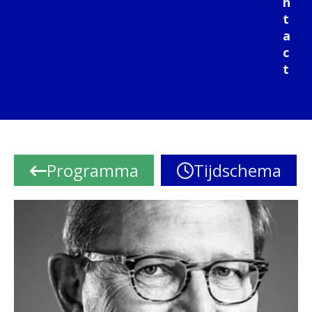
n
t
a
c
t
Programma
Tijdschema